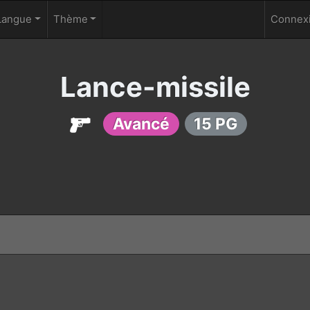
Langue
Thème
Connexi
Lance-missile
Avancé
15 PG