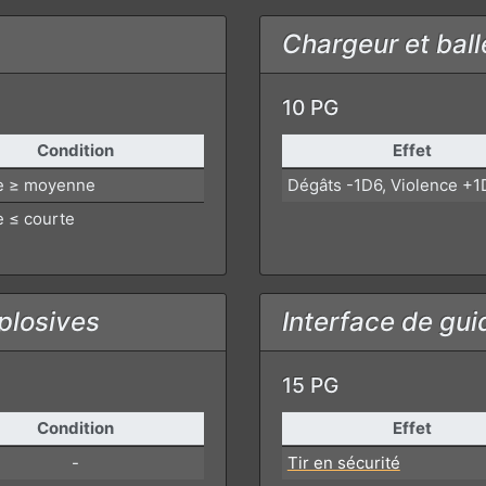
Chargeur et bal
10 PG
Condition
Effet
e ≥ moyenne
Dégâts -1D6, Violence +1
e ≤ courte
plosives
Interface de gu
15 PG
Condition
Effet
-
Tir en sécurité