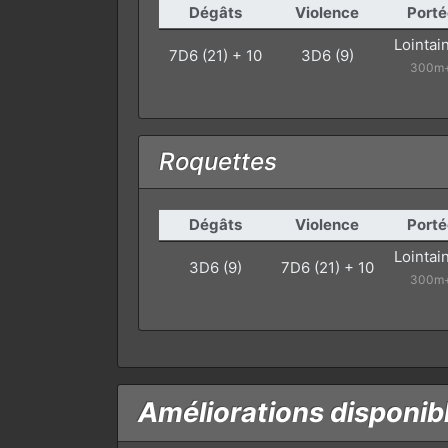
Dégâts
Violence
Porté
Lointai
7D6 (21) + 10
3D6 (9)
300m
Roquettes
Dégâts
Violence
Porté
Lointai
3D6 (9)
7D6 (21) + 10
300m
Améliorations disponib