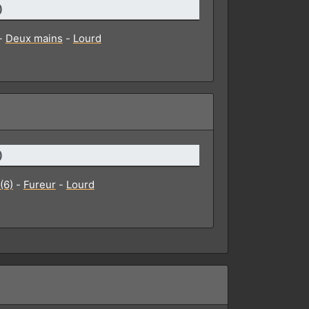
)
-
Deux mains
-
Lourd
)
(6)
-
Fureur
-
Lourd