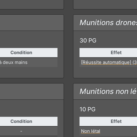
Munitions drone
30 PG
Condition
Effet
à deux mains
[Réussite automatique] (3
Munitions non lé
10 PG
Condition
Effet
-
Non létal