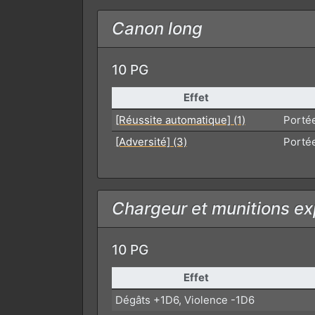
Canon long
10 PG
Effet
[Réussite automatique] (1)
Porté
[Adversité] (3)
Porté
Chargeur et munitions ex
10 PG
Effet
Dégâts +1D6, Violence -1D6