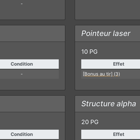
-
Pointeur laser
10 PG
Condition
Effet
-
[Bonus au tir] (3)
Structure alpha
20 PG
Condition
Effet