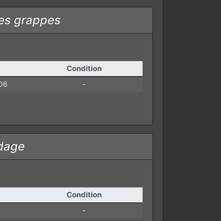
les grappes
Condition
D6
-
idage
Condition
-