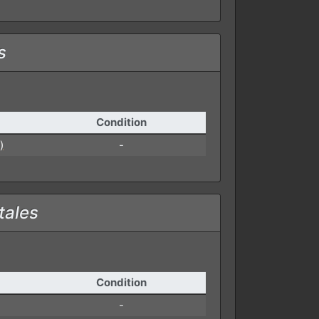
s
Condition
)
-
tales
Condition
-