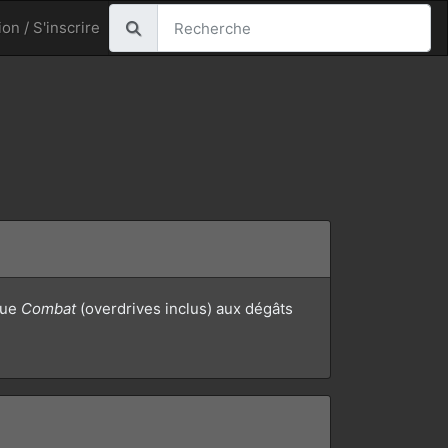
on / S'inscrire
que
Combat
(overdrives inclus) aux dégâts